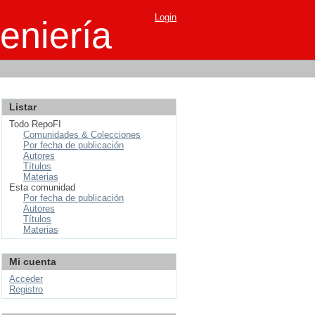
Login
eniería
Listar
Todo RepoFI
Comunidades & Colecciones
Por fecha de publicación
Autores
Títulos
Materias
Esta comunidad
Por fecha de publicación
Autores
Títulos
Materias
Mi cuenta
Acceder
Registro