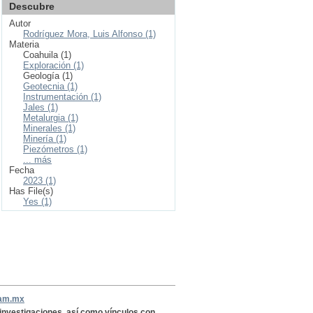
Descubre
Autor
Rodríguez Mora, Luis Alfonso (1)
Materia
Coahuila (1)
Exploración (1)
Geología (1)
Geotecnia (1)
Instrumentación (1)
Jales (1)
Metalurgia (1)
Minerales (1)
Minería (1)
Piezómetros (1)
... más
Fecha
2023 (1)
Has File(s)
Yes (1)
nam.mx
, investigaciones, así como vínculos con