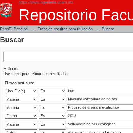
https://www.ingenieria.unam.mx
Buscar
Repositorio Facu
RepoFI Principal
→
Trabajos escritos para titulación
→
Buscar
Buscar
Filtros
Use filtros para refinar sus resultados.
Filtros actuales: