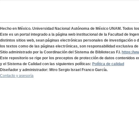
Hecho en México. Universidad Nacional Autónoma de México UNAM. Todos lo
Este es un portal integrado a la página web institucional de la Facultad de Ing
distintos sitios web, sean páginas electrónicas personales de investigación o de
los textos como de las páginas electrónicas, son responsabilidad exclusiva de 
Sitio administrado por la Coordinación del Sistema de Bibliotecas F.I.
https://w
Este repositorio se rige por los preceptos de protección de datos contenidos e
y el Sistema de Calidad con las siguientes políticas:
Política de calidad
Diseñador y administrador: Mtro Sergio Israel Franco García.
Contacto y asesoría