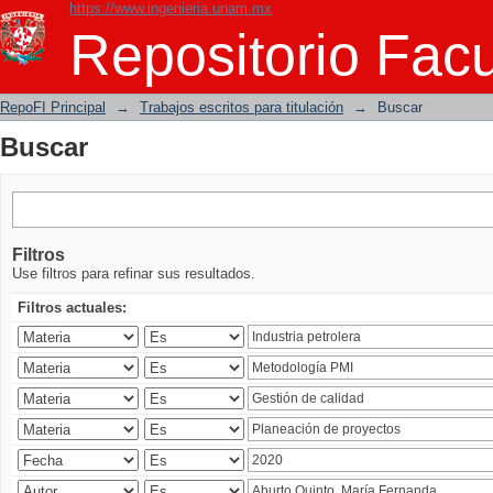
https://www.ingenieria.unam.mx
Buscar
Repositorio Facu
RepoFI Principal
→
Trabajos escritos para titulación
→
Buscar
Buscar
Filtros
Use filtros para refinar sus resultados.
Filtros actuales: