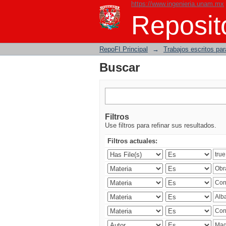
https://www.ingenieria.unam.mx
Buscar
Reposito
RepoFI Principal
→
Trabajos escritos para
Buscar
Filtros
Use filtros para refinar sus resultados.
Filtros actuales: