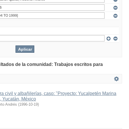
ultados de la comunidad: Trabajos escritos para
a civil y albañilerías, caso: "Proyecto: Yucalpetén Marina
, Yucatán, México
rto Andrés
(
1996-10-19
)