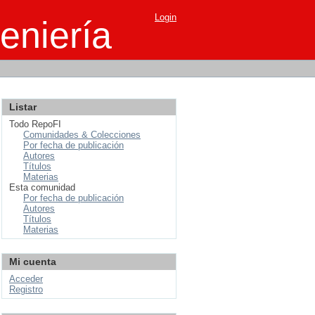
Login
eniería
Listar
Todo RepoFI
Comunidades & Colecciones
Por fecha de publicación
Autores
Títulos
Materias
Esta comunidad
Por fecha de publicación
Autores
Títulos
Materias
Mi cuenta
Acceder
Registro