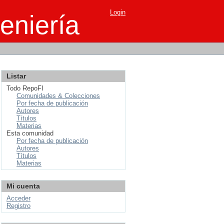
Login
eniería
Listar
Todo RepoFI
Comunidades & Colecciones
Por fecha de publicación
Autores
Títulos
Materias
Esta comunidad
Por fecha de publicación
Autores
Títulos
Materias
Mi cuenta
Acceder
Registro