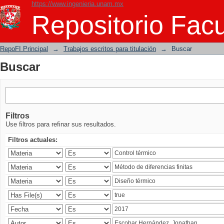
https://www.ingenieria.unam.mx
Buscar
Repositorio Facu
RepoFI Principal
→
Trabajos escritos para titulación
→
Buscar
Buscar
Filtros
Use filtros para refinar sus resultados.
Filtros actuales: