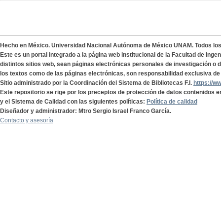
Hecho en México. Universidad Nacional Autónoma de México UNAM. Todos lo
Este es un portal integrado a la página web institucional de la Facultad de Ing
distintos sitios web, sean páginas electrónicas personales de investigación o de
los textos como de las páginas electrónicas, son responsabilidad exclusiva de 
Sitio administrado por la Coordinación del Sistema de Bibliotecas F.I.
https://w
Este repositorio se rige por los preceptos de protección de datos contenidos e
y el Sistema de Calidad con las siguientes políticas:
Política de calidad
Diseñador y administrador: Mtro Sergio Israel Franco García.
Contacto y asesoría