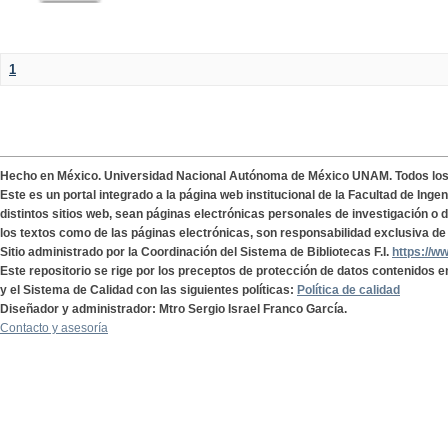
1
Hecho en México. Universidad Nacional Autónoma de México UNAM. Todos lo
Este es un portal integrado a la página web institucional de la Facultad de Ing
distintos sitios web, sean páginas electrónicas personales de investigación o de
los textos como de las páginas electrónicas, son responsabilidad exclusiva de 
Sitio administrado por la Coordinación del Sistema de Bibliotecas F.I.
https://w
Este repositorio se rige por los preceptos de protección de datos contenidos e
y el Sistema de Calidad con las siguientes políticas:
Política de calidad
Diseñador y administrador: Mtro Sergio Israel Franco García.
Contacto y asesoría