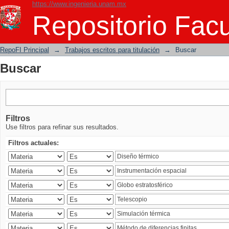
https://www.ingenieria.unam.mx
Buscar
Repositorio Facu
RepoFI Principal
→
Trabajos escritos para titulación
→
Buscar
Buscar
Filtros
Use filtros para refinar sus resultados.
Filtros actuales: