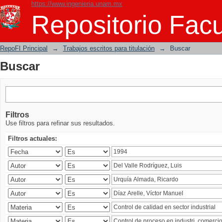
https://www.ingenieria.unam.mx
Buscar
Repositorio Facu
RepoFI Principal
→
Trabajos escritos para titulación
→
Buscar
Buscar
Filtros
Use filtros para refinar sus resultados.
Filtros actuales: