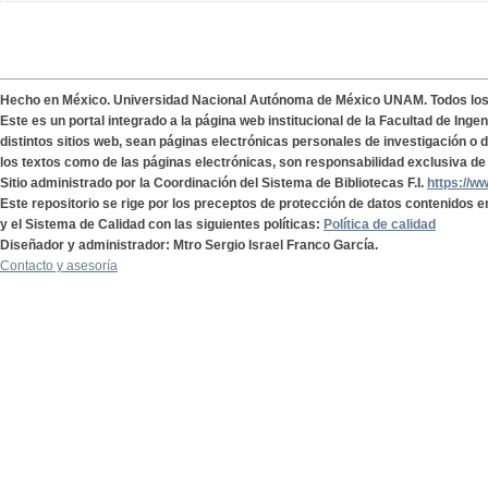
Hecho en México. Universidad Nacional Autónoma de México UNAM. Todos lo
Este es un portal integrado a la página web institucional de la Facultad de Ing
distintos sitios web, sean páginas electrónicas personales de investigación o de
los textos como de las páginas electrónicas, son responsabilidad exclusiva de 
Sitio administrado por la Coordinación del Sistema de Bibliotecas F.I.
https://w
Este repositorio se rige por los preceptos de protección de datos contenidos e
y el Sistema de Calidad con las siguientes políticas:
Política de calidad
Diseñador y administrador: Mtro Sergio Israel Franco García.
Contacto y asesoría