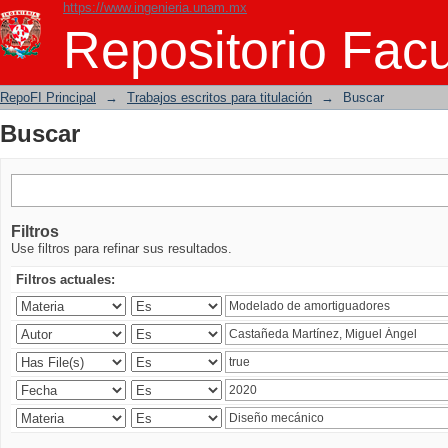
https://www.ingenieria.unam.mx
Buscar
Repositorio Facu
RepoFI Principal
→
Trabajos escritos para titulación
→
Buscar
Buscar
Filtros
Use filtros para refinar sus resultados.
Filtros actuales: