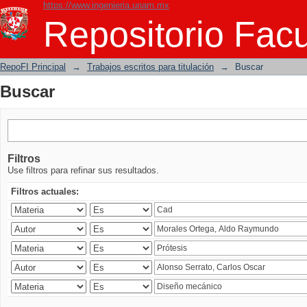
https://www.ingenieria.unam.mx
Buscar
Repositorio Facu
RepoFI Principal
→
Trabajos escritos para titulación
→
Buscar
Buscar
Filtros
Use filtros para refinar sus resultados.
Filtros actuales: