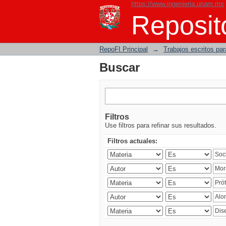
https://www.ingenieria.unam.mx
Buscar
Reposito
RepoFI Principal
→
Trabajos escritos para
Buscar
Filtros
Use filtros para refinar sus resultados.
Filtros actuales: