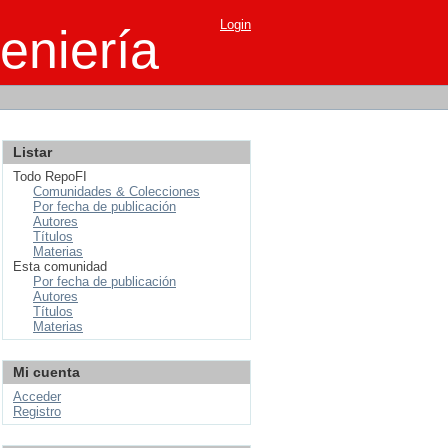
Login
eniería
Listar
Todo RepoFI
Comunidades & Colecciones
Por fecha de publicación
Autores
Títulos
Materias
Esta comunidad
Por fecha de publicación
Autores
Títulos
Materias
Mi cuenta
Acceder
Registro