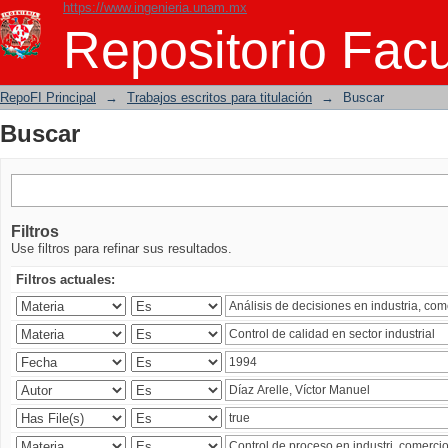
https://www.ingenieria.unam.mx
Buscar
Repositorio Facu
RepoFI Principal
→
Trabajos escritos para titulación
→
Buscar
Buscar
Filtros
Use filtros para refinar sus resultados.
Filtros actuales: