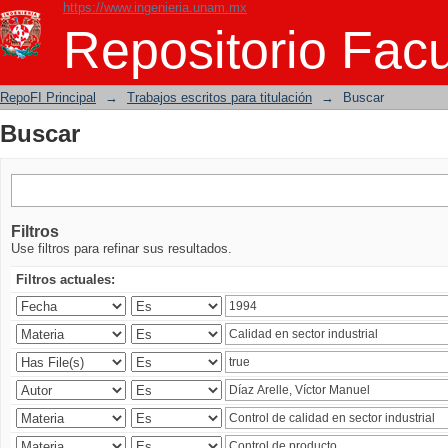
https://www.ingenieria.unam.mx
Buscar
Repositorio Facu
RepoFI Principal
→
Trabajos escritos para titulación
→
Buscar
Buscar
Filtros
Use filtros para refinar sus resultados.
Filtros actuales: