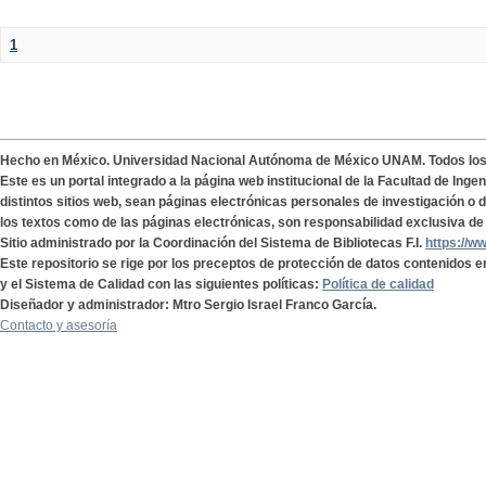
1
Hecho en México. Universidad Nacional Autónoma de México UNAM. Todos lo
Este es un portal integrado a la página web institucional de la Facultad de Ing
distintos sitios web, sean páginas electrónicas personales de investigación o de
los textos como de las páginas electrónicas, son responsabilidad exclusiva de 
Sitio administrado por la Coordinación del Sistema de Bibliotecas F.I.
https://w
Este repositorio se rige por los preceptos de protección de datos contenidos e
y el Sistema de Calidad con las siguientes políticas:
Política de calidad
Diseñador y administrador: Mtro Sergio Israel Franco García.
Contacto y asesoría