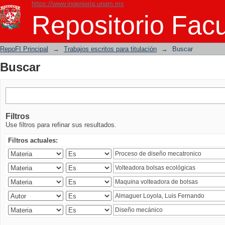
https://www.ingenieria.unam.mx
Buscar
Repositorio Facu
RepoFI Principal
→
Trabajos escritos para titulación
→
Buscar
Buscar
Filtros
Use filtros para refinar sus resultados.
Filtros actuales: