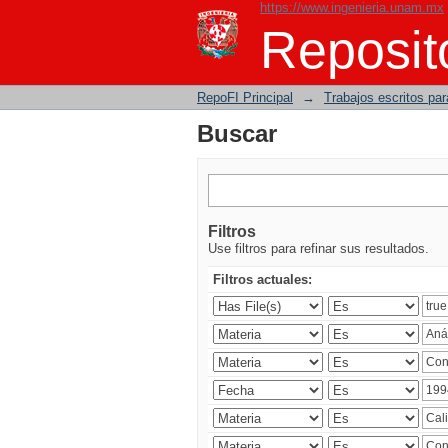
https://www.ingenieria.unam.mx
Buscar
Reposito
RepoFI Principal
→
Trabajos escritos para
Buscar
Filtros
Use filtros para refinar sus resultados.
Filtros actuales: