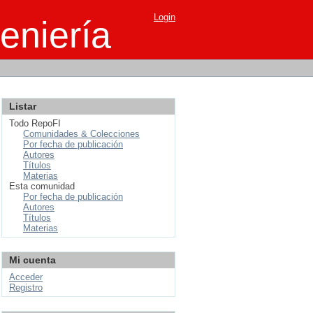
Login
eniería
Listar
Todo RepoFI
Comunidades & Colecciones
Por fecha de publicación
Autores
Títulos
Materias
Esta comunidad
Por fecha de publicación
Autores
Títulos
Materias
Mi cuenta
Acceder
Registro