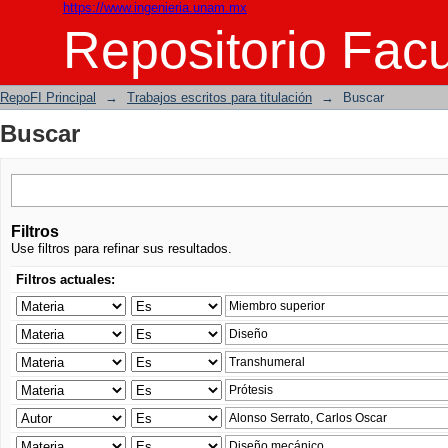
https://www.ingenieria.unam.mx
Buscar
Repositorio Facu
RepoFI Principal
→
Trabajos escritos para titulación
→
Buscar
Buscar
Filtros
Use filtros para refinar sus resultados.
Filtros actuales: