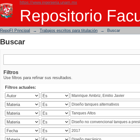
https://www.ingenieria.unam.mx
Buscar
Repositorio Facu
RepoFI Principal
→
Trabajos escritos para titulación
→
Buscar
Buscar
Filtros
Use filtros para refinar sus resultados.
Filtros actuales: