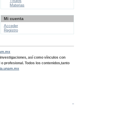
Títulos
Materias
Mi cuenta
Acceder
Registro
nam.mx
, investigaciones, así como vínculos con
l o profesional. Todos los contenidos,tanto
ria.unam.mx