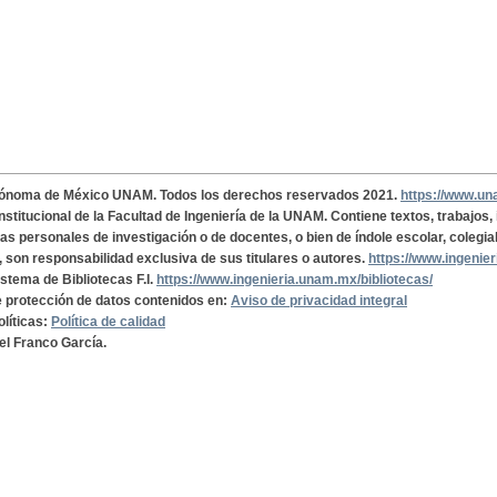
tónoma de México UNAM. Todos los derechos reservados 2021.
https://www.u
institucional de la Facultad de Ingeniería de la UNAM. Contiene textos, trabajos
cas personales de investigación o de docentes, o bien de índole escolar, colegia
, son responsabilidad exclusiva de sus titulares o autores.
https://www.ingenie
istema de Bibliotecas F.I.
https://www.ingenieria.unam.mx/bibliotecas/
de protección de datos contenidos en:
Aviso de privacidad integral
olíticas:
Política de calidad
el Franco García.