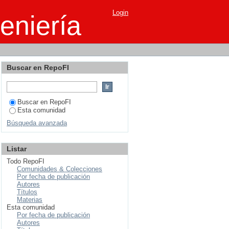
Login
eniería
Buscar en RepoFI
Buscar en RepoFI
Esta comunidad
Búsqueda avanzada
Listar
Todo RepoFI
Comunidades & Colecciones
Por fecha de publicación
Autores
Títulos
Materias
Esta comunidad
Por fecha de publicación
Autores