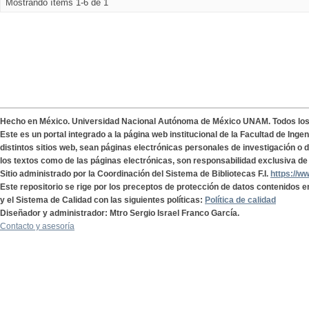
Mostrando ítems 1-6 de 1
Hecho en México. Universidad Nacional Autónoma de México UNAM. Todos lo
Este es un portal integrado a la página web institucional de la Facultad de Ing
distintos sitios web, sean páginas electrónicas personales de investigación o de
los textos como de las páginas electrónicas, son responsabilidad exclusiva de 
Sitio administrado por la Coordinación del Sistema de Bibliotecas F.I.
https://w
Este repositorio se rige por los preceptos de protección de datos contenidos e
y el Sistema de Calidad con las siguientes políticas:
Política de calidad
Diseñador y administrador: Mtro Sergio Israel Franco García.
Contacto y asesoría