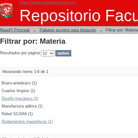
https://www.ingenieria.unam.mx
Filtrar por: Materia
Repositorio Facu
RepoFI Principal
→
Trabajos escritos para titulación
→
Filtrar por: Materi
Filtrar por: Materia
Resultados por página:
Mostrando ítems 1-6 de 1
Brazo-antebrazo (1)
Cuartos limpios (1)
Diseño mecánico (1)
Manufactura aditiva (1)
Robot SCARA (1)
Rodamientos magnéticos (1)