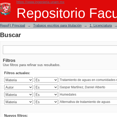
https://www.ingenieria.unam.mx
Buscar
Repositorio Facu
RepoFI Principal
→
Trabajos escritos para titulación
→
1. Licenciatura
Buscar
Filtros
Use filtros para refinar sus resultados.
Filtros actuales:
Nuevos filtros: