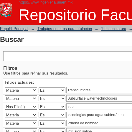
https://www.ingenieria.unam.mx
Buscar
Repositorio Facu
RepoFI Principal
→
Trabajos escritos para titulación
→
1. Licenciatura
Buscar
Filtros
Use filtros para refinar sus resultados.
Filtros actuales: