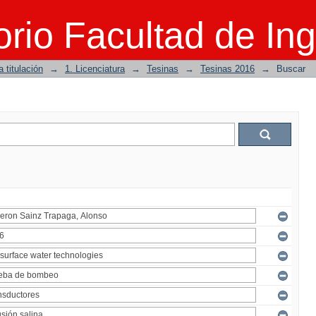
rio Facultad de Ing
 titulación
→
1. Licenciatura
→
Tesinas
→
Tesinas 2016
→
Buscar