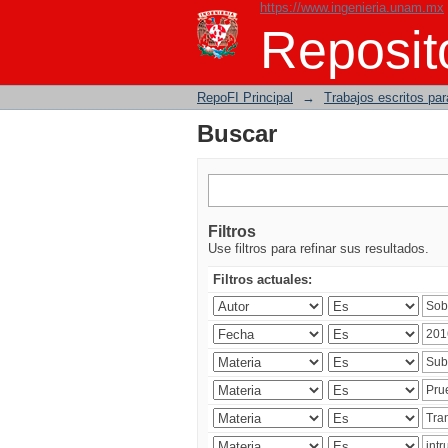
https://www.ingenieria.unam.mx
Buscar
Reposito
RepoFI Principal
→
Trabajos escritos para
Buscar
Filtros
Use filtros para refinar sus resultados.
Filtros actuales: