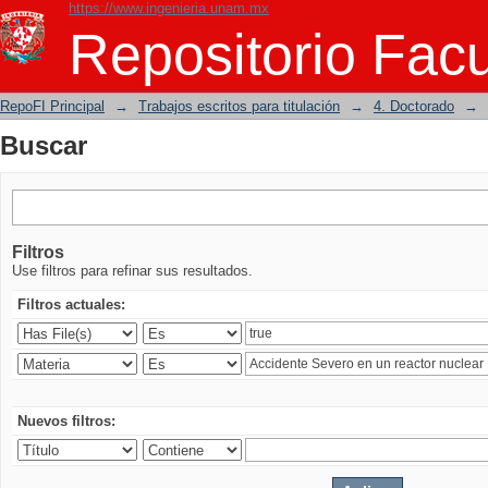
https://www.ingenieria.unam.mx
Buscar
Repositorio Facu
RepoFI Principal
→
Trabajos escritos para titulación
→
4. Doctorado
→
Buscar
Filtros
Use filtros para refinar sus resultados.
Filtros actuales:
Nuevos filtros: