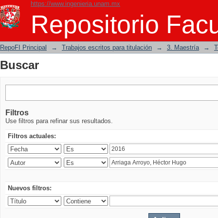
https://www.ingenieria.unam.mx
Buscar
Repositorio Facu
RepoFI Principal
→
Trabajos escritos para titulación
→
3. Maestría
→
T
Buscar
Filtros
Use filtros para refinar sus resultados.
Filtros actuales:
Nuevos filtros: