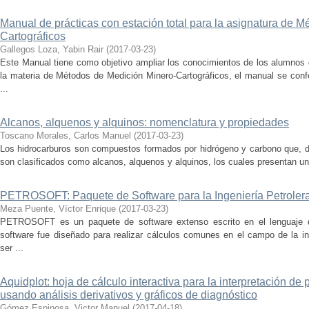
Manual de prácticas con estación total para la asignatura de 
Cartográficos
Gallegos Loza, Yabin Rair
(
2017-03-23
)
Este Manual tiene como objetivo ampliar los conocimientos de los alumnos 
la materia de Métodos de Medición Minero-Cartográficos, el manual se confo
...
Alcanos, alquenos y alquinos: nomenclatura y propiedades
Toscano Morales, Carlos Manuel
(
2017-03-23
)
Los hidrocarburos son compuestos formados por hidrógeno y carbono que, d
son clasificados como alcanos, alquenos y alquinos, los cuales presentan un t
PETROSOFT: Paquete de Software para la Ingeniería Petroler
Meza Puente, Víctor Enrique
(
2017-03-23
)
PETROSOFT es un paquete de software extenso escrito en el lenguaje 
software fue diseñado para realizar cálculos comunes en el campo de la ing
ser ...
Aquidplot: hoja de cálculo interactiva para la interpretación d
usando análisis derivativos y gráficos de diagnóstico
Gómez Espinosa, Victor Manuel
(
2017-04-18
)