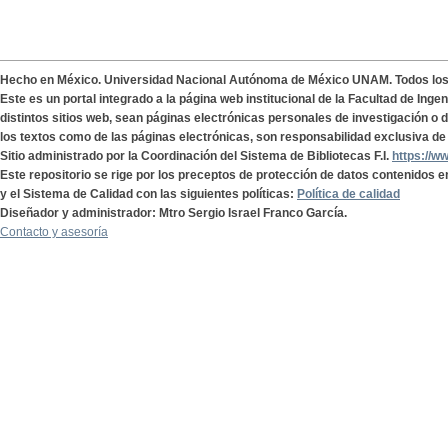
Hecho en México. Universidad Nacional Autónoma de México UNAM. Todos lo
Este es un portal integrado a la página web institucional de la Facultad de Ing
distintos sitios web, sean páginas electrónicas personales de investigación o de
los textos como de las páginas electrónicas, son responsabilidad exclusiva de 
Sitio administrado por la Coordinación del Sistema de Bibliotecas F.I.
https://w
Este repositorio se rige por los preceptos de protección de datos contenidos e
y el Sistema de Calidad con las siguientes políticas:
Política de calidad
Diseñador y administrador: Mtro Sergio Israel Franco García.
Contacto y asesoría