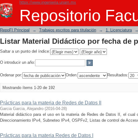
https://www.ingenieria.unam.mx
Listar Material Didáctico por fecha de 
Repositorio Facu
RepoFI Principal
→
Trabajos escritos para titulación
→
1. Licenciatura
Listar Material Didáctico por fecha de 
Saltar a un punto del índice:
O introducir un año:
Ordenar por:
Orden:
Resultados:
Mostrando ítems 1-20 de 192
Prácticas para la materia de Redes de Datos II
Garcia Garcia, Alejandro
(
2016-04-28
)
Material didáctico para el uso en la materia de Redes de Datos II, el cual
Direccionamiento IPv4, Subneteo IPv4, OSPFv2, Listas de control de Acces
Prácticas para la materia Redes de Datos I