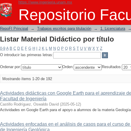
https://www.ingenieria.unam.mx
Listar Material Didáctico por título
Repositorio Facu
RepoFI Principal
→
Trabajos escritos para titulación
→
1. Licenciatura
Listar Material Didáctico por título
0-9
A
B
C
D
E
F
G
H
I
J
K
L
M
N
O
P
Q
R
S
T
U
V
W
X
Y
Z
O introducir las primeras letras:
Ordenar por:
Orden:
Resultados:
Mostrando ítems 1-20 de 192
Actividades didácticas con Google Earth para el aprendizaje de 
Facultad de Ingeniería
Castillo Rodríguez, Oswaldo David
(
2025-05-12
)
Actividades en Google Earth para el apoyo a alumnos de la materia Geología
Actividades enfocadas en el análisis de casos para el curso de 
de Ingeniería Geológica