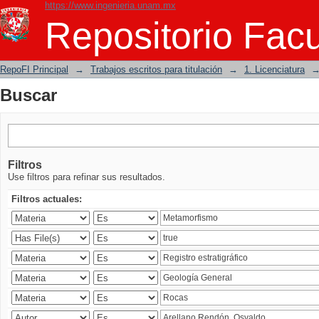
https://www.ingenieria.unam.mx
Buscar
Repositorio Facu
RepoFI Principal
→
Trabajos escritos para titulación
→
1. Licenciatura
Buscar
Filtros
Use filtros para refinar sus resultados.
Filtros actuales: