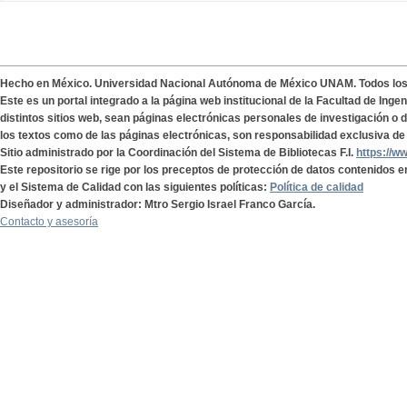
Hecho en México. Universidad Nacional Autónoma de México UNAM. Todos lo
Este es un portal integrado a la página web institucional de la Facultad de Ing
distintos sitios web, sean páginas electrónicas personales de investigación o de
los textos como de las páginas electrónicas, son responsabilidad exclusiva de 
Sitio administrado por la Coordinación del Sistema de Bibliotecas F.I.
https://w
Este repositorio se rige por los preceptos de protección de datos contenidos e
y el Sistema de Calidad con las siguientes políticas:
Política de calidad
Diseñador y administrador: Mtro Sergio Israel Franco García.
Contacto y asesoría