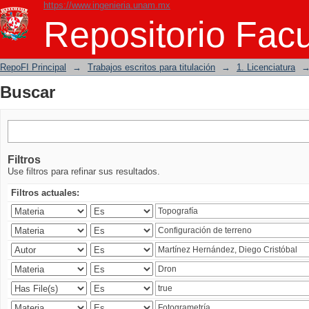
https://www.ingenieria.unam.mx
Buscar
Repositorio Facu
RepoFI Principal
→
Trabajos escritos para titulación
→
1. Licenciatura
Buscar
Filtros
Use filtros para refinar sus resultados.
Filtros actuales: