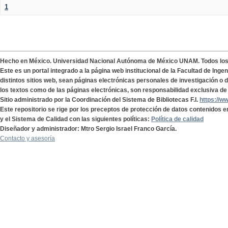
1
Hecho en México. Universidad Nacional Autónoma de México UNAM. Todos lo
Este es un portal integrado a la página web institucional de la Facultad de Ing
distintos sitios web, sean páginas electrónicas personales de investigación o de
los textos como de las páginas electrónicas, son responsabilidad exclusiva de 
Sitio administrado por la Coordinación del Sistema de Bibliotecas F.I.
https://w
Este repositorio se rige por los preceptos de protección de datos contenidos e
y el Sistema de Calidad con las siguientes políticas:
Política de calidad
Diseñador y administrador: Mtro Sergio Israel Franco García.
Contacto y asesoría