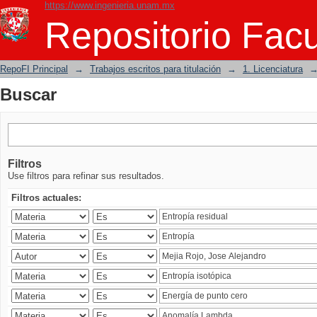
https://www.ingenieria.unam.mx
Buscar
Repositorio Facu
RepoFI Principal
→
Trabajos escritos para titulación
→
1. Licenciatura
Buscar
Filtros
Use filtros para refinar sus resultados.
Filtros actuales: