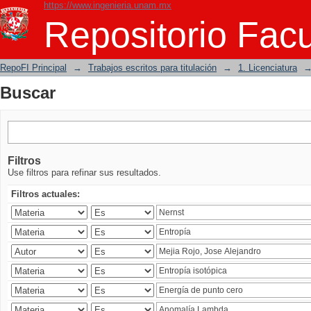
https://www.ingenieria.unam.mx
Buscar
Repositorio Facu
RepoFI Principal
→
Trabajos escritos para titulación
→
1. Licenciatura
Buscar
Filtros
Use filtros para refinar sus resultados.
Filtros actuales: