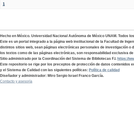
1
Hecho en México. Universidad Nacional Autónoma de México UNAM. Todos lo
Este es un portal integrado a la página web institucional de la Facultad de Ing
distintos sitios web, sean páginas electrónicas personales de investigación o de
los textos como de las páginas electrónicas, son responsabilidad exclusiva de 
Sitio administrado por la Coordinación del Sistema de Bibliotecas F.I.
https://w
Este repositorio se rige por los preceptos de protección de datos contenidos e
y el Sistema de Calidad con las siguientes políticas:
Política de calidad
Diseñador y administrador: Mtro Sergio Israel Franco García.
Contacto y asesoría