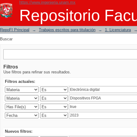
https://www.ingenieria.unam.mx
Buscar
Repositorio Facu
RepoFI Principal
→
Trabajos escritos para titulación
→
1. Licenciatura
Buscar
Filtros
Use filtros para refinar sus resultados.
Filtros actuales:
Nuevos filtros: