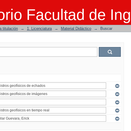
rio Facultad de Ing
 titulación
→
1. Licenciatura
→
Material Didáctico
→
Buscar