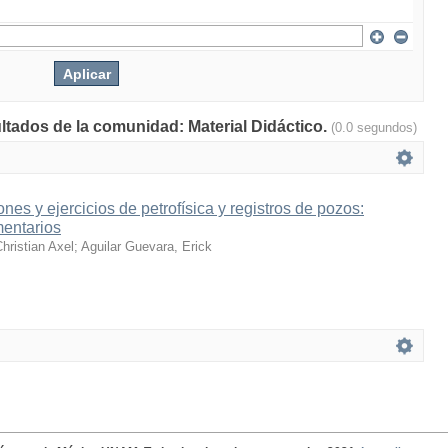
ultados de la comunidad: Material Didáctico.
(0.0 segundos)
nes y ejercicios de petrofísica y registros de pozos:
mentarios
hristian Axel
;
Aguilar Guevara, Erick