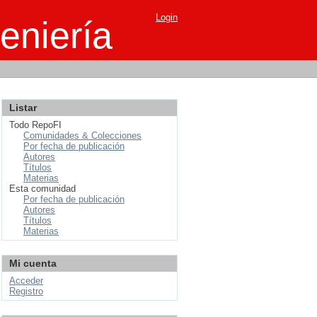
Login
eniería
Listar
Todo RepoFI
Comunidades & Colecciones
Por fecha de publicación
Autores
Títulos
Materias
Esta comunidad
Por fecha de publicación
Autores
Títulos
Materias
Mi cuenta
Acceder
Registro