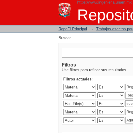
https://www.ingenieria.unam.mx
Buscar
Reposito
RepoFI Principal
→
Trabajos escritos para
Buscar
Filtros
Use filtros para refinar sus resultados.
Filtros actuales: