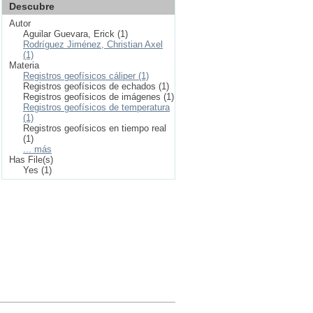
Descubre
Autor
Aguilar Guevara, Erick (1)
Rodríguez Jiménez, Christian Axel
(1)
Materia
Registros geofísicos cáliper (1)
Registros geofísicos de echados (1)
Registros geofísicos de imágenes (1)
Registros geofísicos de temperatura
(1)
Registros geofísicos en tiempo real
(1)
... más
Has File(s)
Yes (1)