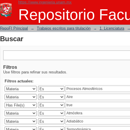
https://www.ingenieria.unam.mx
Buscar
Repositorio Facu
RepoFI Principal
→
Trabajos escritos para titulación
→
1. Licenciatura
Buscar
Filtros
Use filtros para refinar sus resultados.
Filtros actuales: