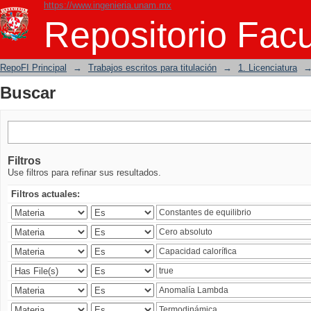
https://www.ingenieria.unam.mx
Buscar
Repositorio Facu
RepoFI Principal
→
Trabajos escritos para titulación
→
1. Licenciatura
Buscar
Filtros
Use filtros para refinar sus resultados.
Filtros actuales: