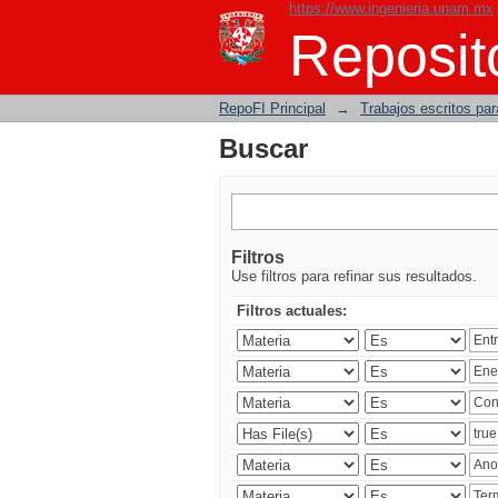
https://www.ingenieria.unam.mx
Buscar
Reposito
RepoFI Principal
→
Trabajos escritos para
Buscar
Filtros
Use filtros para refinar sus resultados.
Filtros actuales: