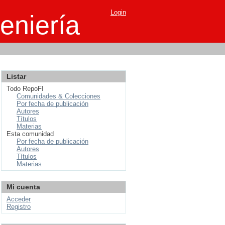
Login
eniería
Listar
Todo RepoFI
Comunidades & Colecciones
Por fecha de publicación
Autores
Títulos
Materias
Esta comunidad
Por fecha de publicación
Autores
Títulos
Materias
Mi cuenta
Acceder
Registro