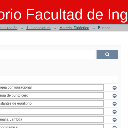
rio Facultad de Ing
 titulación
→
1. Licenciatura
→
Material Didáctico
→
Buscar