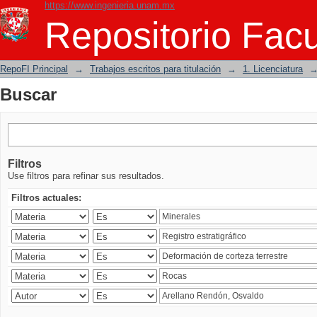
https://www.ingenieria.unam.mx
Buscar
Repositorio Facu
RepoFI Principal
→
Trabajos escritos para titulación
→
1. Licenciatura
Buscar
Filtros
Use filtros para refinar sus resultados.
Filtros actuales: