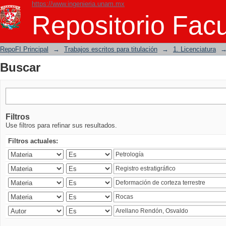
https://www.ingenieria.unam.mx
Buscar
Repositorio Facu
RepoFI Principal
→
Trabajos escritos para titulación
→
1. Licenciatura
Buscar
Filtros
Use filtros para refinar sus resultados.
Filtros actuales: