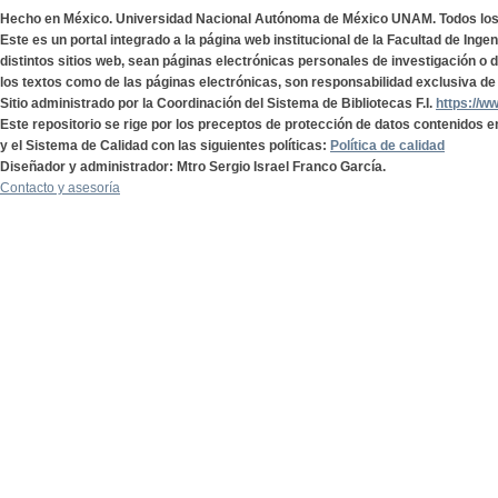
Hecho en México. Universidad Nacional Autónoma de México UNAM. Todos lo
Este es un portal integrado a la página web institucional de la Facultad de Ing
distintos sitios web, sean páginas electrónicas personales de investigación o de
los textos como de las páginas electrónicas, son responsabilidad exclusiva de 
Sitio administrado por la Coordinación del Sistema de Bibliotecas F.I.
https://w
Este repositorio se rige por los preceptos de protección de datos contenidos e
y el Sistema de Calidad con las siguientes políticas:
Política de calidad
Diseñador y administrador: Mtro Sergio Israel Franco García.
Contacto y asesoría