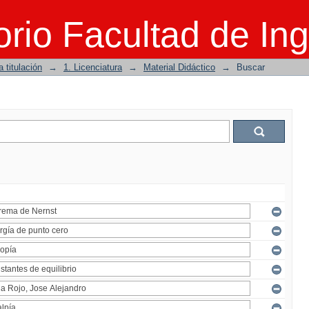
rio Facultad de Ing
 titulación
→
1. Licenciatura
→
Material Didáctico
→
Buscar