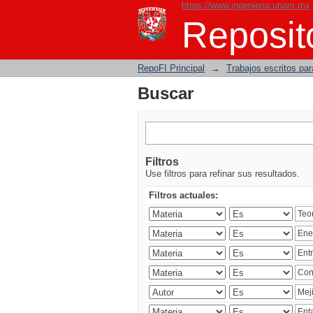
https://www.ingenieria.unam.mx
Buscar
Reposito
RepoFI Principal
→
Trabajos escritos para
Buscar
Filtros
Use filtros para refinar sus resultados.
Filtros actuales: