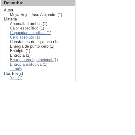
Descubre
Autor
Mejia Rojo, Jose Alejandro (1)
Materia
Anomalía Lambda (1)
Calor específico (1)
Capacidad calorífica (1)
Cero absoluto (1)
Constantes de equilibrio (1)
Energía de punto cero (1)
Entalpía (1)
Entropía (1)
Entropía configuracional (1)
Entropía isotópica (1)
... más
Has File(s)
Yes (1)