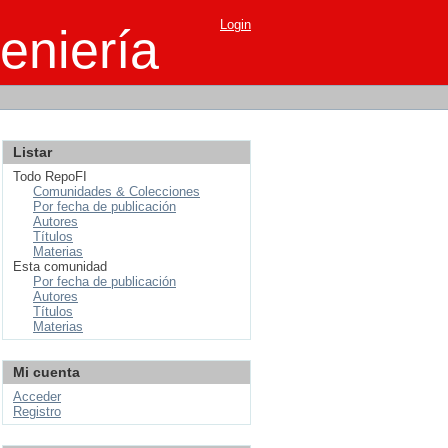
Login
eniería
Listar
Todo RepoFI
Comunidades & Colecciones
Por fecha de publicación
Autores
Títulos
Materias
Esta comunidad
Por fecha de publicación
Autores
Títulos
Materias
Mi cuenta
Acceder
Registro