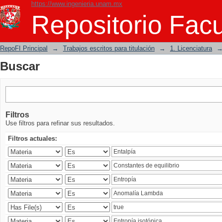
https://www.ingenieria.unam.mx
Buscar
Repositorio Facu
RepoFI Principal
→
Trabajos escritos para titulación
→
1. Licenciatura
Buscar
Filtros
Use filtros para refinar sus resultados.
Filtros actuales: