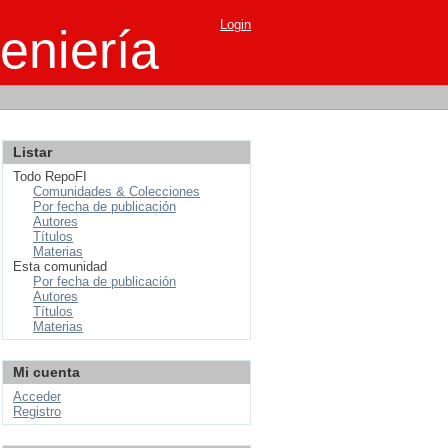
Login
eniería
Listar
Todo RepoFI
Comunidades & Colecciones
Por fecha de publicación
Autores
Títulos
Materias
Esta comunidad
Por fecha de publicación
Autores
Títulos
Materias
Mi cuenta
Acceder
Registro