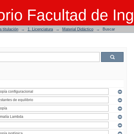
rio Facultad de Ing
 titulación
→
1. Licenciatura
→
Material Didáctico
→
Buscar