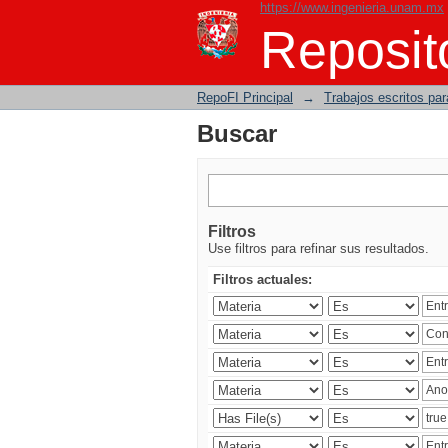
https://www.ingenieria.unam.mx
Buscar
Reposito
RepoFI Principal
→
Trabajos escritos para
Buscar
Filtros
Use filtros para refinar sus resultados.
Filtros actuales: