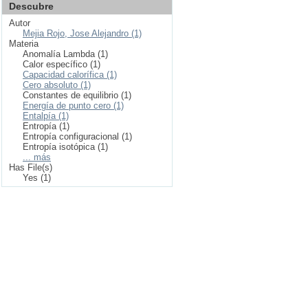
Descubre
Autor
Mejia Rojo, Jose Alejandro (1)
Materia
Anomalía Lambda (1)
Calor específico (1)
Capacidad calorífica (1)
Cero absoluto (1)
Constantes de equilibrio (1)
Energía de punto cero (1)
Entalpía (1)
Entropía (1)
Entropía configuracional (1)
Entropía isotópica (1)
... más
Has File(s)
Yes (1)