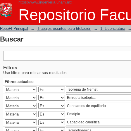
https://www.ingenieria.unam.mx
Buscar
Repositorio Facu
RepoFI Principal
→
Trabajos escritos para titulación
→
1. Licenciatura
Buscar
Filtros
Use filtros para refinar sus resultados.
Filtros actuales: