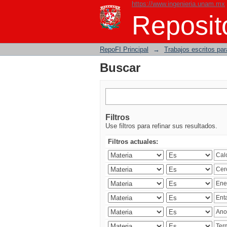
https://www.ingenieria.unam.mx
Buscar
Reposito
RepoFI Principal
→
Trabajos escritos para
Buscar
Filtros
Use filtros para refinar sus resultados.
Filtros actuales: