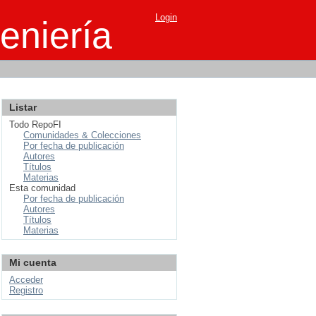
Login
eniería
Listar
Todo RepoFI
Comunidades & Colecciones
Por fecha de publicación
Autores
Títulos
Materias
Esta comunidad
Por fecha de publicación
Autores
Títulos
Materias
Mi cuenta
Acceder
Registro