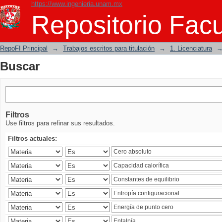
https://www.ingenieria.unam.mx
Buscar
Repositorio Facu
RepoFI Principal
→
Trabajos escritos para titulación
→
1. Licenciatura
Buscar
Filtros
Use filtros para refinar sus resultados.
Filtros actuales: