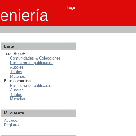
Login
eniería
Listar
Todo RepoFI
Comunidades & Colecciones
Por fecha de publicación
Autores
Títulos
Materias
Esta comunidad
Por fecha de publicación
Autores
Títulos
Materias
Mi cuenta
Acceder
Registro