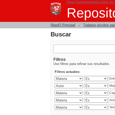
https://www.ingenieria.unam.mx
Buscar
Reposito
RepoFI Principal
→
Trabajos escritos para
Buscar
Filtros
Use filtros para refinar sus resultados.
Filtros actuales: