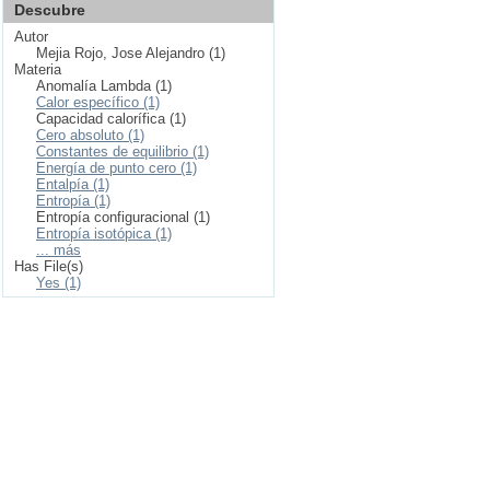
Descubre
Autor
Mejia Rojo, Jose Alejandro (1)
Materia
Anomalía Lambda (1)
Calor específico (1)
Capacidad calorífica (1)
Cero absoluto (1)
Constantes de equilibrio (1)
Energía de punto cero (1)
Entalpía (1)
Entropía (1)
Entropía configuracional (1)
Entropía isotópica (1)
... más
Has File(s)
Yes (1)