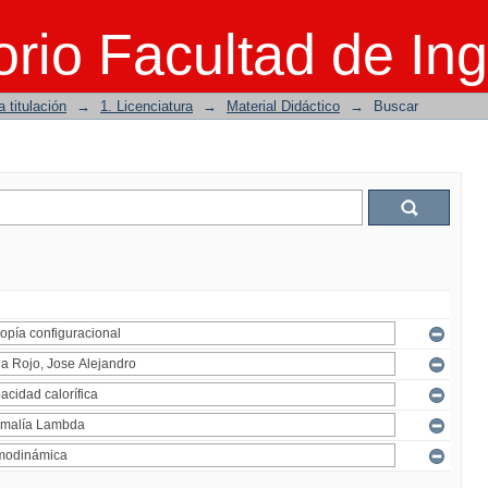
rio Facultad de Ing
 titulación
→
1. Licenciatura
→
Material Didáctico
→
Buscar