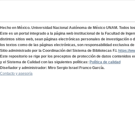
Hecho en México. Universidad Nacional Autónoma de México UNAM. Todos lo
Este es un portal integrado a la página web institucional de la Facultad de Ing
distintos sitios web, sean páginas electrónicas personales de investigación o de
los textos como de las páginas electrónicas, son responsabilidad exclusiva de 
Sitio administrado por la Coordinación del Sistema de Bibliotecas F.I.
https://w
Este repositorio se rige por los preceptos de protección de datos contenidos e
y el Sistema de Calidad con las siguientes políticas:
Política de calidad
Diseñador y administrador: Mtro Sergio Israel Franco García.
Contacto y asesoría