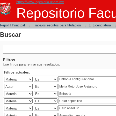
https://www.ingenieria.unam.mx
Buscar
Repositorio Facu
RepoFI Principal
→
Trabajos escritos para titulación
→
1. Licenciatura
Buscar
Filtros
Use filtros para refinar sus resultados.
Filtros actuales: