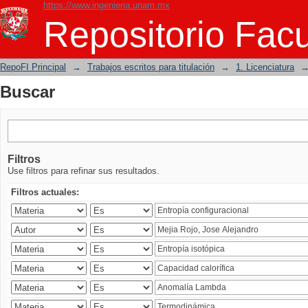
https://www.ingenieria.unam.mx
Buscar
Repositorio Facu
RepoFI Principal
→
Trabajos escritos para titulación
→
1. Licenciatura
Buscar
Filtros
Use filtros para refinar sus resultados.
Filtros actuales: