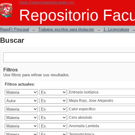
https://www.ingenieria.unam.mx
Buscar
Repositorio Facu
RepoFI Principal
→
Trabajos escritos para titulación
→
1. Licenciatura
Buscar
Filtros
Use filtros para refinar sus resultados.
Filtros actuales: