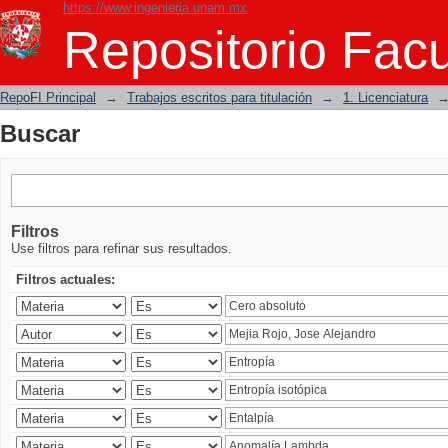
https://www.ingenieria.unam.mx
Buscar
Repositorio Facu
RepoFI Principal
→
Trabajos escritos para titulación
→
1. Licenciatura
Buscar
Filtros
Use filtros para refinar sus resultados.
Filtros actuales: