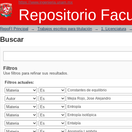
https://www.ingenieria.unam.mx
Buscar
Repositorio Facu
RepoFI Principal
→
Trabajos escritos para titulación
→
1. Licenciatura
Buscar
Filtros
Use filtros para refinar sus resultados.
Filtros actuales: