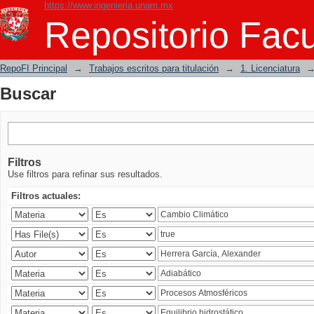
https://www.ingenieria.unam.mx
Buscar
Repositorio Facu
RepoFI Principal
→
Trabajos escritos para titulación
→
1. Licenciatura
Buscar
Filtros
Use filtros para refinar sus resultados.
Filtros actuales: